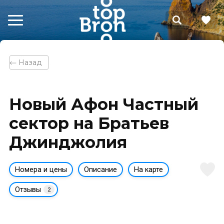
⃪ Назад
Новый Афон Частный
сектор на Братьев
Джинджолия
Номера и цены
Описание
На карте
Отзывы
2