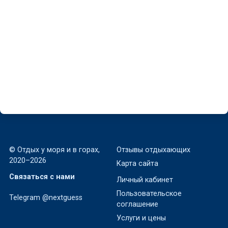
Апартаменты «Дуэт»
Гаспра, Алупкинское шоссе, 58-Д к1
Рядом с морем
~127 м
от 4000 ₽
за номер в августе
© Отдых у моря и в горах,
Отзывы отдыхающих
2020–2026
Карта сайта
Связаться с нами
Личный кабинет
Пользовательское
Telegram @nextguess
соглашение
Услуги и цены