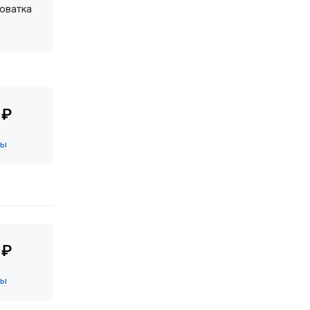
оватка
 ₽
ны
 ₽
ны