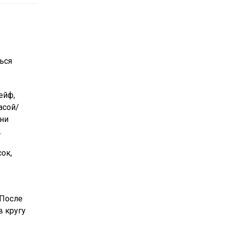
ься
ейф,
асой/
ни
.
ок,
 После
в кругу