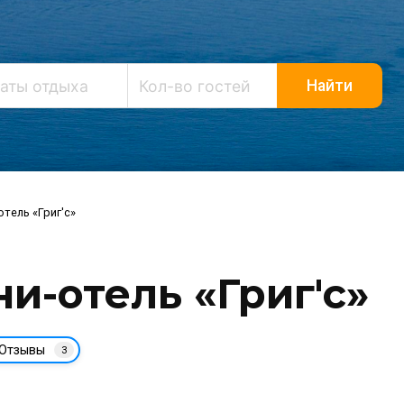
Найти
тель «Григ'с»
и-отель «Григ'с»
Отзывы
3