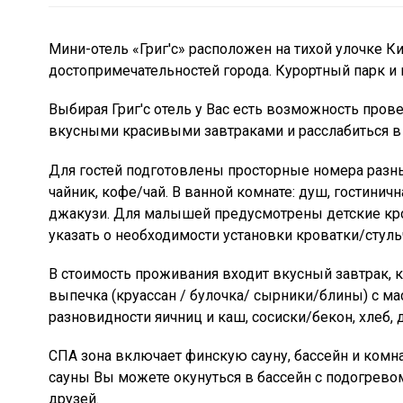
Мини-отель «Григ'с» расположен на тихой улочке К
достопримечательностей города. Курортный парк и
Выбирая Григ'с отель у Вас есть возможность пров
вкусными красивыми завтраками и расслабиться в
Для гостей подготовлены просторные номера разны
чайник, кофе/чай. В ванной комнате: душ, гостинична
джакузи. Для малышей предусмотрены детские кро
указать о необходимости установки кроватки/стульч
В стоимость проживания входит вкусный завтрак, к
выпечка (круассан / булочка/ сырники/блины) с м
разновидности яичниц и каш, сосиски/бекон, хлеб, 
СПА зона включает финскую сауну, бассейн и комна
сауны Вы можете окунуться в бассейн с подогревом
друзей.