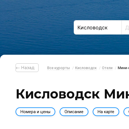
⃪ Назад
Все курорты
Кисловодск
Отели
Мини-о
Кисловодск Мин
Номера и цены
Описание
На карте