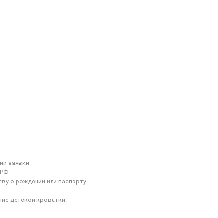
ии заявки
РФ.
у о рождении или паспорту.
ние детской кроватки.