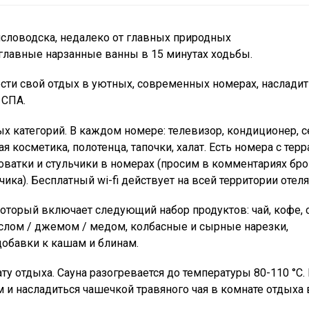
исловодска, недалеко от главных природных
 главные нарзанные ванны в 15 минутах ходьбы.
ести свой отдых в уютных, современных номерах, насладит
 СПА.
х категорий. В каждом номере: телевизор, кондиционер, с
я косметика, полотенца, тапочки, халат. Есть номера с терр
ватки и стульчики в номерах (просим в комментариях бро
ика). Бесплатный wi-fi действует на всей территории отеля
оторый включает следующий набор продуктов: чай, кофе, с
аслом / джемом / медом, колбасные и сырные нарезки,
добавки к кашам и блинам.
ту отдыха. Сауна разогревается до температуры 80-110 °C.
 и насладиться чашечкой травяного чая в комнате отдыха 