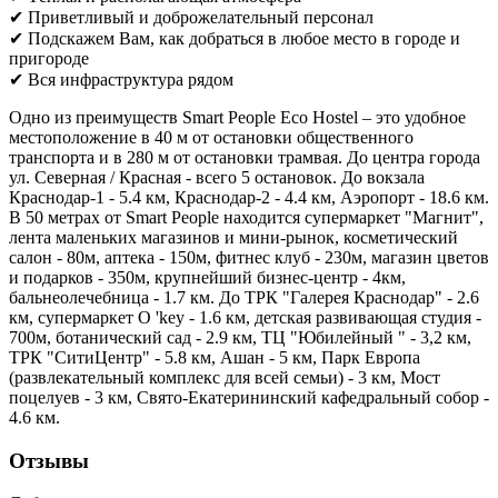
✔ Приветливый и доброжелательный персонал
✔ Подскажем Вам, как добраться в любое место в городе и
пригороде
✔ Вся инфраструктура рядом
Одно из преимуществ Smart People Eco Hostel – это удобное
местоположение в 40 м от остановки общественного
транспорта и в 280 м от остановки трамвая. До центра города
ул. Северная / Красная - всего 5 остановок. До вокзала
Краснодар-1 - 5.4 км, Краснодар-2 - 4.4 км, Аэропорт - 18.6 км.
В 50 метрах от Smart People находится супермаркет "Магнит",
лента маленьких магазинов и мини-рынок, косметический
салон - 80м, аптека - 150м, фитнес клуб - 230м, магазин цветов
и подарков - 350м, крупнейший бизнес-центр - 4км,
бальнеолечебница - 1.7 км. До ТРК "Галерея Краснодар" - 2.6
км, супермаркет O 'key - 1.6 км, детская развивающая студия -
700м, ботанический сад - 2.9 км, ТЦ "Юбилейный " - 3,2 км,
ТРК "СитиЦентр" - 5.8 км, Ашан - 5 км, Парк Европа
(развлекательный комплекс для всей семьи) - 3 км, Мост
поцелуев - 3 км, Свято-Екатерининский кафедральный собор -
4.6 км.
Отзывы