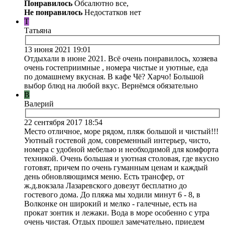
Понравилось
Обсалютно все,
Не понравилось
Недостатков нет
Т
Татьяна
13 июня 2021 19:01
Отдыхали в июне 2021. Всё очень понравилось, хозяева
очень гостеприимные , номера чистые и уютные, еда
по домашнему вкусная. В кафе Чё? Харчо! Большой
выбор блюд на любой вкус. Вернёмся обязательно
В
Валерий
22 сентября 2017 18:54
Место отличное, море рядом, пляж большой и чистый!!!
Уютный гостевой дом, современный интерьер, чисто,
номера с удобной мебелью и необходимой для комфорта
техникой. Очень большая и уютная столовая, где вкусно
готовят, причем по очень гуманным ценам и каждый
день обновляющимся меню. Есть трансфер, от
ж.д.вокзала Лазаревского довезут бесплатно до
гостевого дома. До пляжа мы ходили минут 6 - 8, в
Волконке он широкий и мелко - галечные, есть на
прокат зонтик и лежаки. Вода в море особенно с утра
очень чистая. Отдых прошел замечательно, приедем