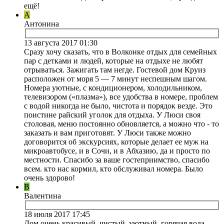
ещё!
А
Антонина
13 августа 2017 01:30
Сразу хочу сказать, что в Волконке отдых для семейных
пар с детками и людей, которые на отдыхе не любят
отрываться. Зажигать там негде. Гостевой дом Круиз
расположен от моря 5 — 7 минут неспешным шагом.
Номера уютные, с кондиционером, холодильником,
телевизором («плазма»), все удобства в номере, проблем
с водой никогда не было, чистота и порядок везде. Это
поистине райский уголок для отдыха. У Люси своя
столовая, меню постоянно обновляется, а можно что - то
заказать и вам приготовят. У Люси также можно
договорится об экскурсиях, которые делает ее муж на
микроавтобусе, и в Сочи, и в Абхазию, да и просто по
местности. Спасибо за ваше гостеприимство, спасибо
всем. кто нас кормил, кто обслуживал номера. Было
очень здорово!
В
Валентина
18 июля 2017 17:45
Дом очень красивый, чистый, уютный, горячая вода