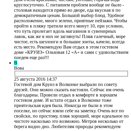
круглосуточно. С питанием проблем вообще не было -
столовая находится прямо во дворе, еда вкусная и по
демократичным ценам. Большой выбор блюд. Удобное
расположение, много зелени, приятные пейзажи. Чтобы
пройти к пляжу тратили всего минут 10, при условии,
что путь пролегает вдоль магазинов и сувенирных
лавок, как же в них не заглянуть! Пляж галечный, море
чистое, есть шезлонги и большие зонты, качели, всегда
есть место. Рекомендую Вам отдых в этом гостевом
доме «КРУИЗ» Ольховая 12 «А» и сами с удовольствием
поедем еще раз!!!
В
Вова
25 августа 2016 14:37
Гостевой дом Круиз в Волконке выбрали по совету
друзей. Они можно сказать настояли. Сейчас им очень
благодарны. Провели отдых в комфорте в хорошем
гостевом доме. И кстати отдых в Волконке тоже
приятельская идея была. Никогда не были в этом
поселке, но сейчас взяли себе на заметку. Очень все по
свойски, по простому, пляж хороший, море идеальное по
чистоте насколько это возможно. Метров несколько от
берега видно дно. Любителям природы рекомендуем