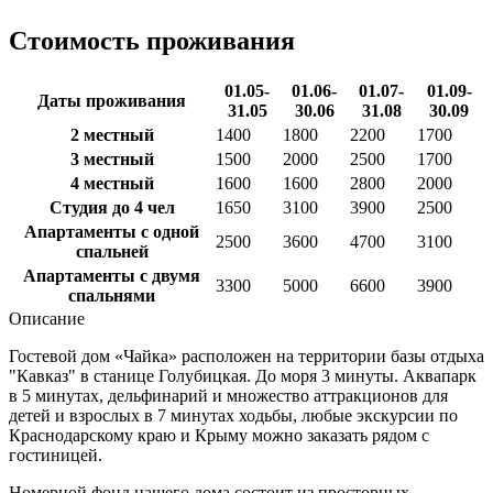
Стоимость проживания
01.05-
01.06-
01.07-
01.09-
Даты проживания
31.05
30.06
31.08
30.09
2 местный
1400
1800
2200
1700
3 местный
1500
2000
2500
1700
4 местный
1600
1600
2800
2000
Студия до 4 чел
1650
3100
3900
2500
Апартаменты с одной
2500
3600
4700
3100
спальней
Апартаменты с двумя
3300
5000
6600
3900
спальнями
Описание
Гостевой дом «Чайка» расположен на территории базы отдыха
"Кавказ" в станице Голубицкая. До моря 3 минуты. Аквапарк
в 5 минутах, дельфинарий и множество аттракционов для
детей и взрослых в 7 минутах ходьбы, любые экскурсии по
Краснодарскому краю и Крыму можно заказать рядом с
гостиницей.
Номерной фонд нашего дома состоит из просторных