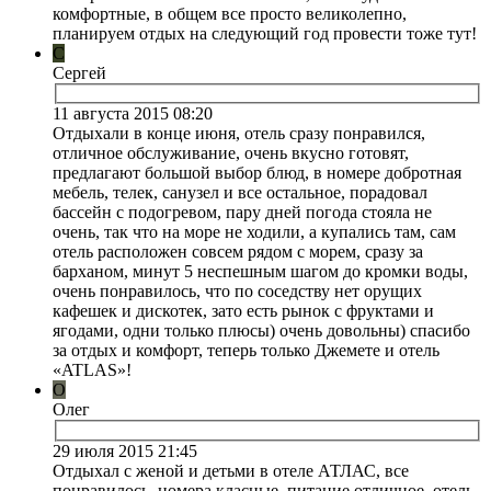
комфортные, в общем все просто великолепно,
планируем отдых на следующий год провести тоже тут!
С
Сергей
11 августа 2015 08:20
Отдыхали в конце июня, отель сразу понравился,
отличное обслуживание, очень вкусно готовят,
предлагают большой выбор блюд, в номере добротная
мебель, телек, санузел и все остальное, порадовал
бассейн с подогревом, пару дней погода стояла не
очень, так что на море не ходили, а купались там, сам
отель расположен совсем рядом с морем, сразу за
барханом, минут 5 неспешным шагом до кромки воды,
очень понравилось, что по соседству нет орущих
кафешек и дискотек, зато есть рынок с фруктами и
ягодами, одни только плюсы) очень довольны) спасибо
за отдых и комфорт, теперь только Джемете и отель
«ATLAS»!
О
Олег
29 июля 2015 21:45
Отдыхал с женой и детьми в отеле АТЛАС, все
понравилось, номера класные, питание отличное, отель