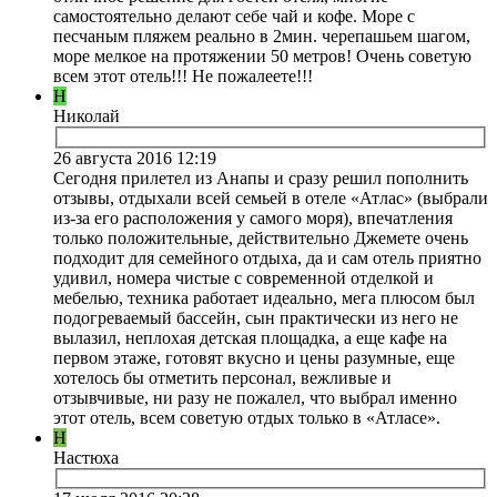
самостоятельно делают себе чай и кофе. Море с
песчаным пляжем реально в 2мин. черепашьем шагом,
море мелкое на протяжении 50 метров! Очень советую
всем этот отель!!! Не пожалеете!!!
Н
Николай
26 августа 2016 12:19
Сегодня прилетел из Анапы и сразу решил пополнить
отзывы, отдыхали всей семьей в отеле «Атлас» (выбрали
из-за его расположения у самого моря), впечатления
только положительные, действительно Джемете очень
подходит для семейного отдыха, да и сам отель приятно
удивил, номера чистые с современной отделкой и
мебелью, техника работает идеально, мега плюсом был
подогреваемый бассейн, сын практически из него не
вылазил, неплохая детская площадка, а еще кафе на
первом этаже, готовят вкусно и цены разумные, еще
хотелось бы отметить персонал, вежливые и
отзывчивые, ни разу не пожалел, что выбрал именно
этот отель, всем советую отдых только в «Атласе».
Н
Настюха