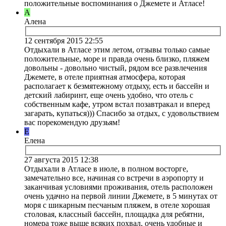
положительные воспоминания о Джемете и Атласе!
А
Алена
12 сентября 2015 22:55
Отдыхали в Атласе этим летом, отзывы только самые
положительные, море и правда очень близко, пляжем
довольны - довольно чистый, рядом все развлечения
Джемете, в отеле приятная атмосфера, которая
располагает к безмятежному отдыху, есть и бассейн и
детский лабиринт, еще очень удобно, что отель с
собственным кафе, утром встал позавтракал и вперед
загарать, купаться))) Спасибо за отдых, с удовольствием
вас порекомендую друзьям!
Е
Елена
27 августа 2015 12:38
Отдыхали в Атласе в июле, в полном восторге,
замечательно все, начиная со встречи в аэропорту и
заканчивая условиями проживания, отель расположен
очень удачно на первой линии Джемете, в 5 минутах от
моря с шикарным песчаным пляжем, в отеле хорошая
столовая, классный бассейн, площадка для ребятни,
номера тоже выше всяких похвал, очень удобные и